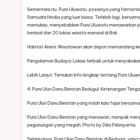
Sementara itu, Pura Uluwatu, posisinya yang fantast
Samudra Hindia yang luar biasa. Terlebih lagi, bersama
memukau, menyebabkan Pura Uluwatu menawarkan pe
berasal dari 20 lokasi wisata esensial di Bali.
Habitat Alami: Wisatawan akan dapat memandang kera
Pengalaman Budaya: Lokasi terbaik untuk menyaksikan
Lebih Lanjut: Temukan Info lengkap tentang Pura Uluwa
4. Pura Ulun Danu Beratan Bedugul: Ketenangan Teng
Pura Ulun Danu Beratan yang indah kala fajar bersam
Pura Ulun Danu Beratan yang menawan, nampak meng
pegunungan yang megah. Photo by Dika Pebriyanta.
Selanjutnya, Pura Ulun Danu Beratan di Bedugul, ya