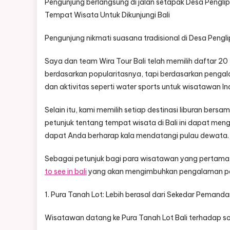
Pengunjung berlangsung di jalan setapak Desa Penglipu
Tempat Wisata Untuk Dikunjungi Bali
Pengunjung nikmati suasana tradisional di Desa Penglip
Saya dan team Wira Tour Bali telah memilih daftar 20 
berdasarkan popularitasnya, tapi berdasarkan penga
dan aktivitas seperti water sports untuk wisatawan In
Selain itu, kami memilih setiap destinasi liburan ber
petunjuk tentang tempat wisata di Bali ini dapat me
dapat Anda berharap kala mendatangi pulau dewata.
Sebagai petunjuk bagi para wisatawan yang pertama 
to see in bali
yang akan mengimbuhkan pengalaman palin
1. Pura Tanah Lot: Lebih berasal dari Sekedar Pemandan
Wisatawan datang ke Pura Tanah Lot Bali terhadap sor