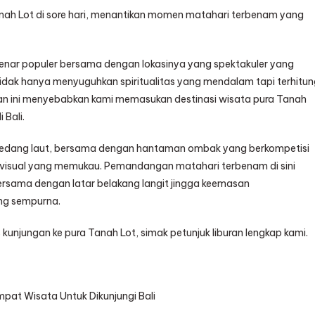
ah Lot di sore hari, menantikan momen matahari terbenam yang
-benar populer bersama dengan lokasinya yang spektakuler yang
ni tidak hanya menyuguhkan spiritualitas yang mendalam tapi terhitu
n ini menyebabkan kami memasukan destinasi wisata pura Tanah
 Bali.
 di sedang laut, bersama dengan hantaman ombak yang berkompetisi
visual yang memukau. Pemandangan matahari terbenam di sini
bersama dengan latar belakang langit jingga keemasan
ng sempurna.
 kunjungan ke pura Tanah Lot, simak petunjuk liburan lengkap kami.
mpat Wisata Untuk Dikunjungi Bali