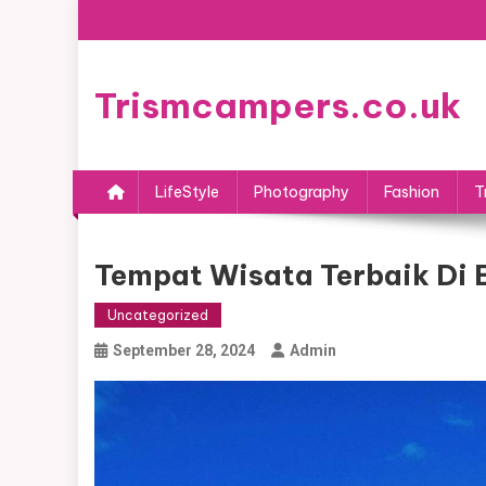
Skip
to
content
Trismcampers.co.uk
LifeStyle
Photography
Fashion
T
Tempat Wisata Terbaik Di 
Uncategorized
September 28, 2024
Admin