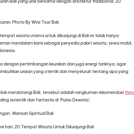
ran Bali yang unik bersama dengan arsitektur tradisional. 20
uran. Photo By Wira Tour Bali.
tempat wisata utama untuk dikunjungi di Bali ini tidak hanya
laman mendalam kami sebagai penyedia paket wisata, sewa mobil,
donesia.
sama dengan pertimbangan keunikan dan juga energi tariknya, agar
ngimbuhkan uraian yang otentik dan menyeluruh tentang apa yang
kali mendatangi Bali, tersebut adalah rangkuman rekomendasi
thin
g autentik dan fantastis di ‘Pulau Dewata’:
gan, Warisan Spiritual Bali
e hari. 20 Tempat Wisata Untuk Dikunjungi Bali