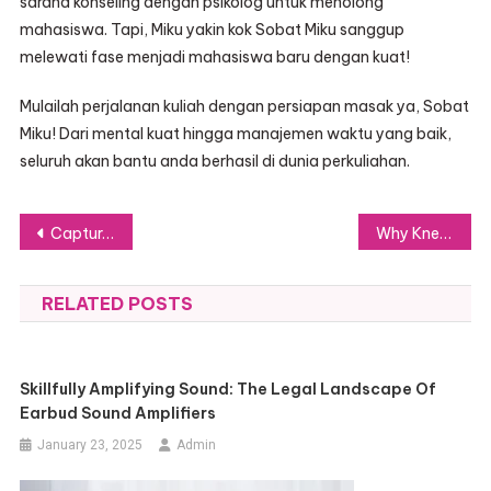
sarana konseling dengan psikolog untuk menolong
mahasiswa. Tapi, Miku yakin kok Sobat Miku sanggup
melewati fase menjadi mahasiswa baru dengan kuat!
Mulailah perjalanan kuliah dengan persiapan masak ya, Sobat
Miku! Dari mental kuat hingga manajemen waktu yang baik,
seluruh akan bantu anda berhasil di dunia perkuliahan.
Post
Capture Every Moment with Wedding Photography & Videography by NV Wedding Studio
Why Knee-High Boots Never Go Out of Style and How to Care for Them
navigation
RELATED POSTS
Skillfully Amplifying Sound: The Legal Landscape Of
Earbud Sound Amplifiers
January 23, 2025
Admin