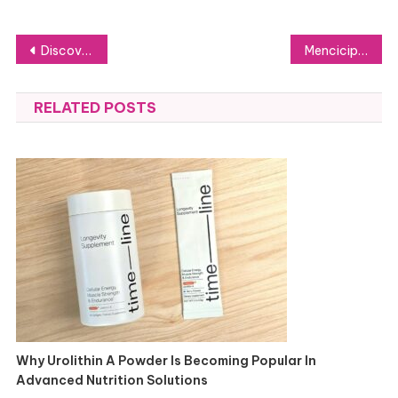
Post
Discover Why Locals Flock to North Miami Facial Spas
Mencicipi Menu Istimewa di Restoran Pagisore dalam Suasana Mewah
navigation
RELATED POSTS
Why Urolithin A Powder Is Becoming Popular In
Advanced Nutrition Solutions