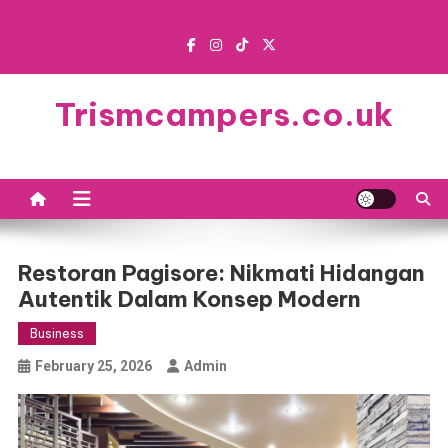
Skip
to
content
Trismcampers.co.uk
Restoran Pagisore: Nikmati Hidangan
Autentik Dalam Konsep Modern
Business
February 25, 2026
Admin