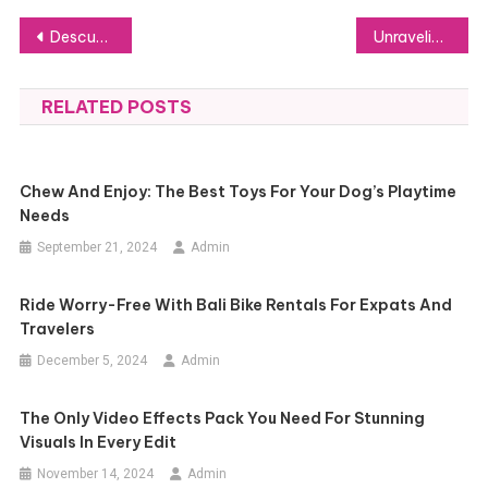
Post
Descubra as Funcionalidades do Site 1 Ofício do Registro Civil
Unraveling the Differences: Handmade Carpets vs. Machine-Made Carpets
navigation
RELATED POSTS
Chew And Enjoy: The Best Toys For Your Dog’s Playtime
Needs
September 21, 2024
Admin
Ride Worry-Free With Bali Bike Rentals For Expats And
Travelers
December 5, 2024
Admin
The Only Video Effects Pack You Need For Stunning
Visuals In Every Edit
November 14, 2024
Admin