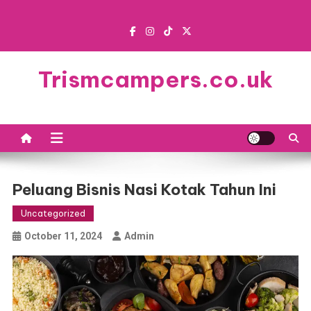
Skip
to
content
Trismcampers.co.uk
Peluang Bisnis Nasi Kotak Tahun Ini
Uncategorized
October 11, 2024
Admin