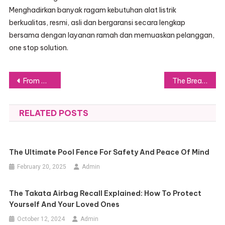
Menghadirkan banyak ragam kebutuhan alat listrik
berkualitas, resmi, asli dan bergaransi secara lengkap
bersama dengan layanan ramah dan memuaskan pelanggan,
one stop solution.
Post
From Work to Weekend: How to Nail Smart Casual with the Perfect Jacket
The Breakthrough of Transparent Power Glass: A New Era in Sustainable Architecture
navigation
RELATED POSTS
The Ultimate Pool Fence For Safety And Peace Of Mind
February 20, 2025
Admin
The Takata Airbag Recall Explained: How To Protect
Yourself And Your Loved Ones
October 12, 2024
Admin