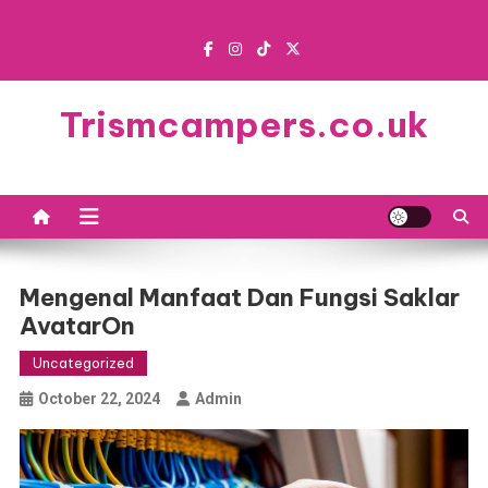
Skip
to
content
Trismcampers.co.uk
Mengenal Manfaat Dan Fungsi Saklar
AvatarOn
Uncategorized
October 22, 2024
Admin