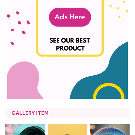
GALLERY ITEM