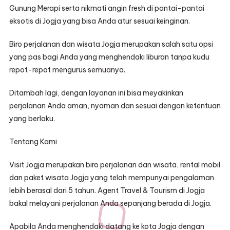
Gunung Merapi serta nikmati angin fresh di pantai-pantai
eksotis di Jogja yang bisa Anda atur sesuai keinginan.
Biro perjalanan dan wisata Jogja merupakan salah satu opsi
yang pas bagi Anda yang menghendaki liburan tanpa kudu
repot-repot mengurus semuanya.
Ditambah lagi, dengan layanan ini bisa meyakinkan
perjalanan Anda aman, nyaman dan sesuai dengan ketentuan
yang berlaku.
Tentang Kami
Visit Jogja merupakan biro perjalanan dan wisata, rental mobil
dan paket wisata Jogja yang telah mempunyai pengalaman
lebih berasal dari 5 tahun. Agent Travel & Tourism di Jogja
bakal melayani perjalanan Anda sepanjang berada di Jogja.
Apabila Anda menghendaki datang ke kota Jogja dengan