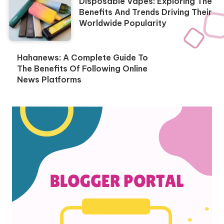
Disposable Vapes: Exploring The
Benefits And Trends Driving Their
Worldwide Popularity
Hahanews: A Complete Guide To
The Benefits Of Following Online
News Platforms