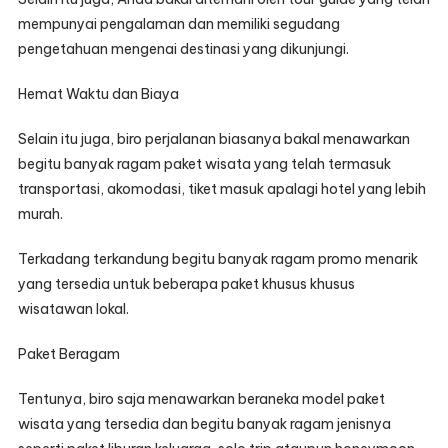
mempunyai pengalaman dan memiliki segudang
pengetahuan mengenai destinasi yang dikunjungi.
Hemat Waktu dan Biaya
Selain itu juga, biro perjalanan biasanya bakal menawarkan
begitu banyak ragam paket wisata yang telah termasuk
transportasi, akomodasi, tiket masuk apalagi hotel yang lebih
murah.
Terkadang terkandung begitu banyak ragam promo menarik
yang tersedia untuk beberapa paket khusus khusus
wisatawan lokal.
Paket Beragam
Tentunya, biro saja menawarkan beraneka model paket
wisata yang tersedia dan begitu banyak ragam jenisnya