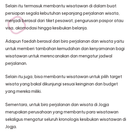
Selain itu termasuk membantu wisatawan di dalam buat
persiapan segala kebutuhan sepanjang perjalanan wisata,
menjadi berasal dari tiket pesawat, pengurusan paspor atau
visa, akomodasi hingga kesibukan belanja.
Adapun faedah berasal dari biro perjalanan dan wisata yaitu
untuk memberi tambahan kemudahan dan kenyamanan bagi
wisatawan untuk merencanakan dan mengatur jadwal
perjalanan.
Selain itu juga, bisa membantu wisatawan untuk pilih target
wisata yang bakal dikunjungi sesuai keinginan dan budget
yang mereka miliki.
Sementara, untuk biro perjalanan dan wisata di Jogja
merupakan perusahaan yang membantu para wisatawan
sekaligus mengatur seluruh kronologis kesibukan wisatawan di
Jogja.