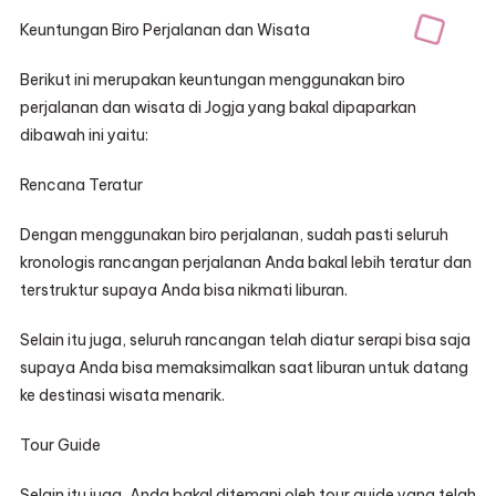
Keuntungan Biro Perjalanan dan Wisata
Berikut ini merupakan keuntungan menggunakan biro
perjalanan dan wisata di Jogja yang bakal dipaparkan
dibawah ini yaitu:
Rencana Teratur
Dengan menggunakan biro perjalanan, sudah pasti seluruh
kronologis rancangan perjalanan Anda bakal lebih teratur dan
terstruktur supaya Anda bisa nikmati liburan.
Selain itu juga, seluruh rancangan telah diatur serapi bisa saja
supaya Anda bisa memaksimalkan saat liburan untuk datang
ke destinasi wisata menarik.
Tour Guide
Selain itu juga, Anda bakal ditemani oleh tour guide yang telah