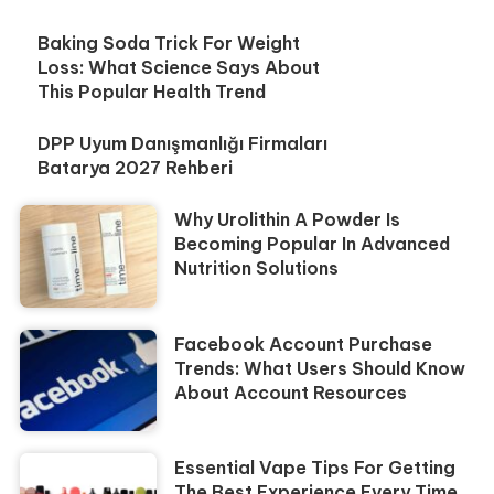
Baking Soda Trick For Weight
Loss: What Science Says About
This Popular Health Trend
DPP Uyum Danışmanlığı Firmaları
Batarya 2027 Rehberi
Why Urolithin A Powder Is
Becoming Popular In Advanced
Nutrition Solutions
Facebook Account Purchase
Trends: What Users Should Know
About Account Resources
Essential Vape Tips For Getting
The Best Experience Every Time