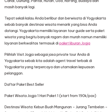
Candi, Gunung, Pantai, Hutan, Goa, Rafting, Budaya dan
masih banyak lagi.
Tepat sekali kalau Anda berlibur dan berwisata di Yogyakarta
sebab banyak destinasi wisata menarik yang bisa Anda
datangi. Yogyakarta memiliki layanan tour guide serta paket
wisata yang begitu banyak ragam dan murah namun memiliki
layanan berkwalitas termasuk di
paket liburan Jogja
Pilihlah Visit Jogja sebagai jasa private tour Anda di
Yogyakarta sebab kita adalah agent travel terbaik di
Yogyakarta yang terpercaya dan utamakan kepuasan
pelanggan.
Daftar Paket Best Seller
Paket Wisata Jogja 1 Hari Paket 1 (start from 190k/pax)
Destinasi Wisata: Kebun Buah Mangunan – Jurang Tembelan –