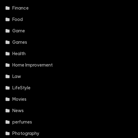
Finance
Food
Game
Games
Health
Home Improvement
Law
LifeStyle
Movies
News
perfumes
Photography