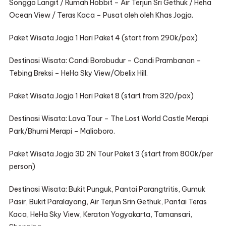
Songgo Langit / Rumah Hobbit – Air Terjun Sri Gethuk / Heha
Ocean View / Teras Kaca – Pusat oleh oleh Khas Jogja.
Paket Wisata Jogja 1 Hari Paket 4 (start from 290k/pax)
Destinasi Wisata: Candi Borobudur – Candi Prambanan –
Tebing Breksi – HeHa Sky View/Obelix Hill.
Paket Wisata Jogja 1 Hari Paket 8 (start from 320/pax)
Destinasi Wisata: Lava Tour – The Lost World Castle Merapi
Park/Bhumi Merapi – Malioboro.
Paket Wisata Jogja 3D 2N Tour Paket 3 (start from 800k/per
person)
Destinasi Wisata: Bukit Punguk, Pantai Parangtritis, Gumuk
Pasir, Bukit Paralayang, Air Terjun Srin Gethuk, Pantai Teras
Kaca, HeHa Sky View, Keraton Yogyakarta, Tamansari,