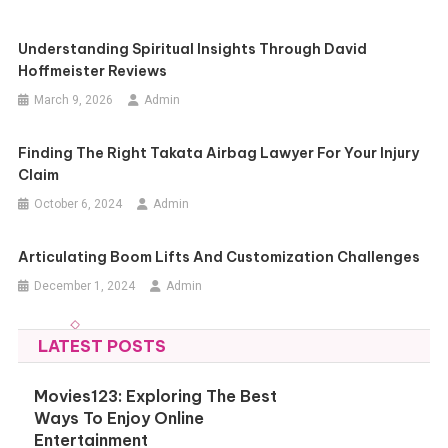
Understanding Spiritual Insights Through David
Hoffmeister Reviews
March 9, 2026
Admin
Finding The Right Takata Airbag Lawyer For Your Injury
Claim
October 6, 2024
Admin
Articulating Boom Lifts And Customization Challenges
December 1, 2024
Admin
LATEST POSTS
Movies123: Exploring The Best
Ways To Enjoy Online
Entertainment