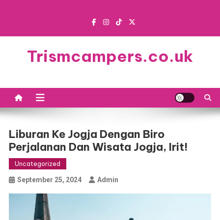
Skip
to
content
Trismcampers.co.uk
Liburan Ke Jogja Dengan Biro
Perjalanan Dan Wisata Jogja, Irit!
Uncategorized
September 25, 2024
Admin