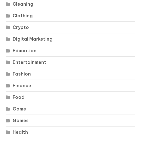
Cleaning
Clothing
Crypto
Digital Marketing
Education
Entertainment
Fashion
Finance
Food
Game
Games
Health