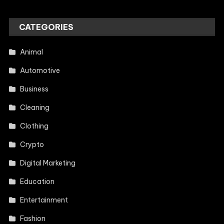
CATEGORIES
Animal
Automotive
Business
Cleaning
Clothing
Crypto
Digital Marketing
Education
Entertainment
Fashion