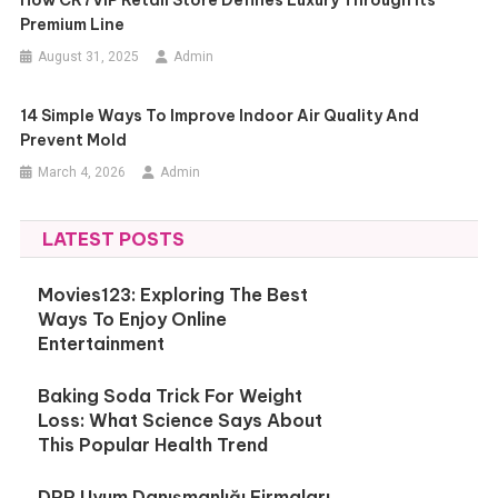
How CR7VIP Retail Store Defines Luxury Through Its
Premium Line
August 31, 2025
Admin
14 Simple Ways To Improve Indoor Air Quality And
Prevent Mold
March 4, 2026
Admin
LATEST POSTS
Movies123: Exploring The Best
Ways To Enjoy Online
Entertainment
Baking Soda Trick For Weight
Loss: What Science Says About
This Popular Health Trend
DPP Uyum Danışmanlığı Firmaları