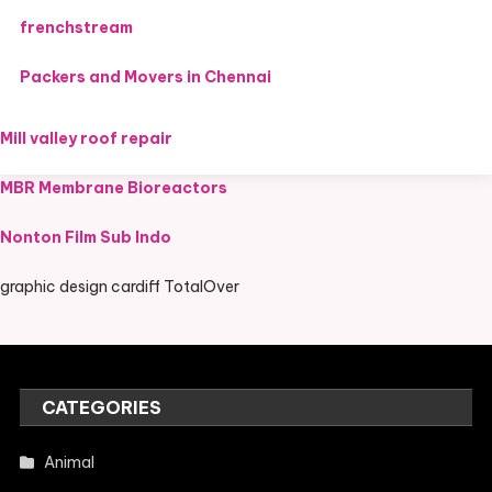
frenchstream
Packers and Movers in Chennai
Mill valley roof repair
MBR Membrane Bioreactors
Nonton Film Sub Indo
graphic design cardiff TotalOver
CATEGORIES
Animal